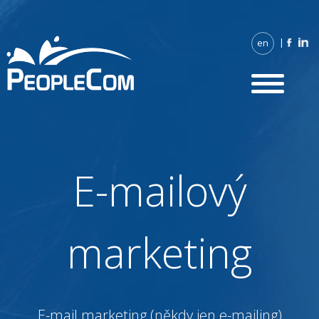
Skip
|
en
to
content
E-mailový
marketing
E-mail marketing (někdy jen e-mailing)