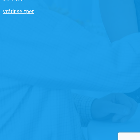
vrátit se zpět
Post
navigation